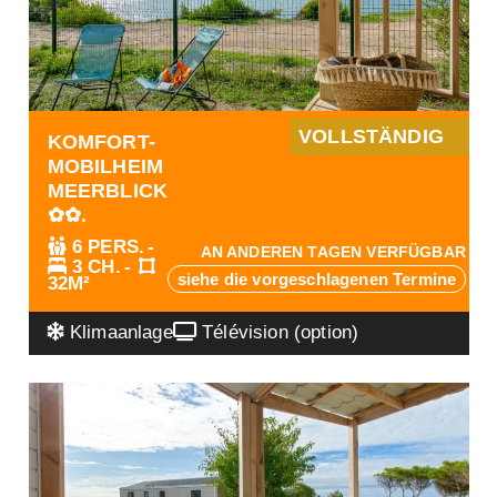
VOLLSTÄNDIG
KOMFORT-
MOBILHEIM
MEERBLICK
✿✿.
6 PERS.
AN ANDEREN TAGEN VERFÜGBAR
3 CH.
siehe die vorgeschlagenen Termine
32M²
Klimaanlage
Télévision (option)