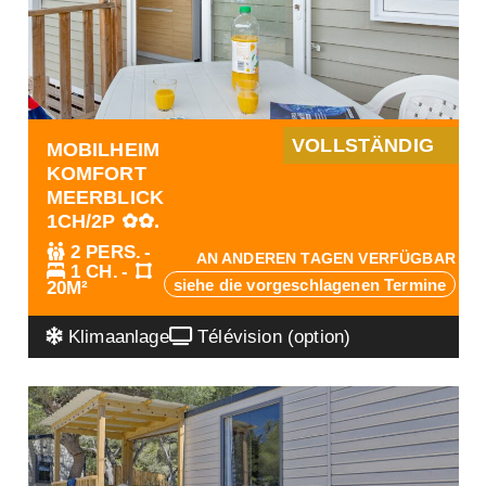
VOLLSTÄNDIG
MOBILHEIM
KOMFORT
MEERBLICK
1CH/2P ✿✿.
2 PERS.
AN ANDEREN TAGEN VERFÜGBAR
1 CH.
siehe die vorgeschlagenen Termine
20M²
Klimaanlage
Télévision (option)