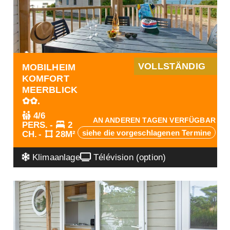
VOLLSTÄNDIG
MOBILHEIM
KOMFORT
MEERBLICK
✿✿.
4/6
AN ANDEREN TAGEN VERFÜGBAR
PERS.
2
siehe die vorgeschlagenen Termine
CH.
28M²
Klimaanlage
Télévision (option)