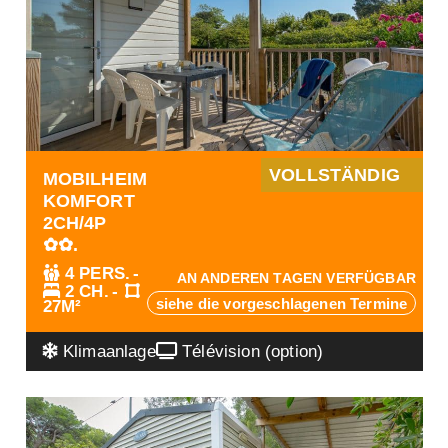
VOLLSTÄNDIG
MOBILHEIM
KOMFORT
2CH/4P
✿✿.
4 PERS.
AN ANDEREN TAGEN VERFÜGBAR
2 CH.
siehe die vorgeschlagenen Termine
27M²
Klimaanlage
Télévision (option)