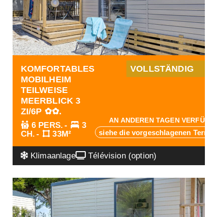
VOLLSTÄNDIG
KOMFORTABLES
MOBILHEIM
TEILWEISE
MEERBLICK 3
ZI/6P ✿✿.
AN ANDEREN TAGEN VERFÜGB
6 PERS.
3
siehe die vorgeschlagenen Termi
CH.
33M²
Klimaanlage
Télévision (option)