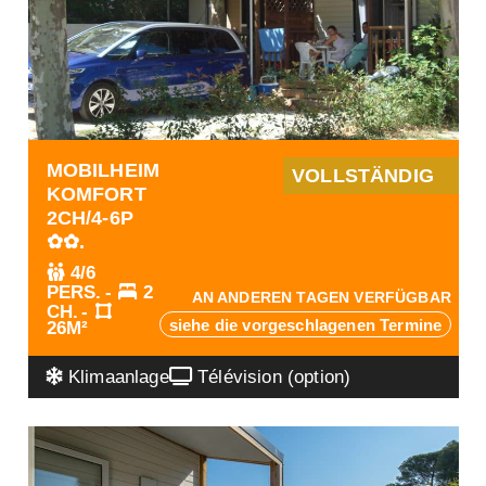
MOBILHEIM
VOLLSTÄNDIG
KOMFORT
2CH/4-6P
✿✿.
4/6
PERS.
2
AN ANDEREN TAGEN VERFÜGBAR
CH.
siehe die vorgeschlagenen Termine
26M²
Klimaanlage
Télévision (option)