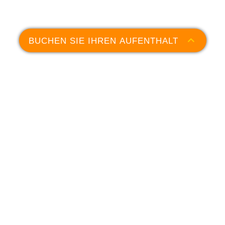
BUCHEN SIE IHREN AUFENTHALT
SUCHE
Kontakt
16 Chemin de la Quiétude
Sainte Croix - La Couronne
13500 MARTIGUES
Camping :
+33 (0)4 42 80 70 01
Breitengrad : 43.33061367105662
Längengrad : 5.0762226729153