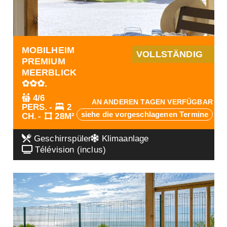
MOBILHEIM
VOLLSTÄNDIG
PREMIUM
MEERBLICK
✿✿✿.
4/6
AN ANDEREN TAGEN VERFÜGBAR
PERS.
2
siehe die vorgeschlagenen Termine
CH.
28M²
Geschirrspüler
Klimaanlage
Télévision (inclus)