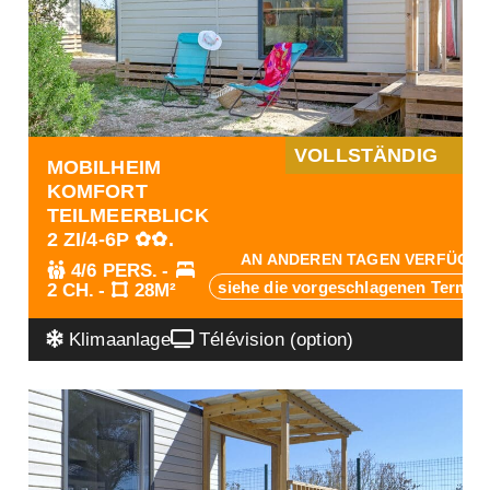
VOLLSTÄNDIG
MOBILHEIM
KOMFORT
TEILMEERBLICK
2 ZI/4-6P ✿✿.
AN ANDEREN TAGEN VERFÜGB
4/6 PERS.
siehe die vorgeschlagenen Termin
2 CH.
28M²
Klimaanlage
Télévision (option)