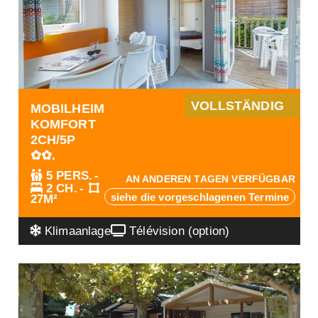
VOLLSTÄNDIG
MOBILHEIM
KOMFORT
2CH/5P
✿✿.
5 PERS.
AN ANDEREN TAGEN VERFÜGBAR
2 CH.
siehe die vorgeschlagenen Termine
27M²
Klimaanlage
Télévision (option)