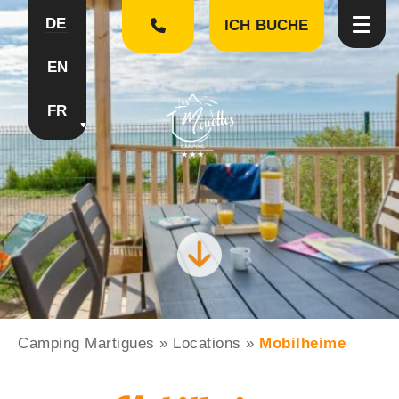
DE
ICH BUCHE
EN
FR
Camping Martigues
»
Locations
»
Mobilheime