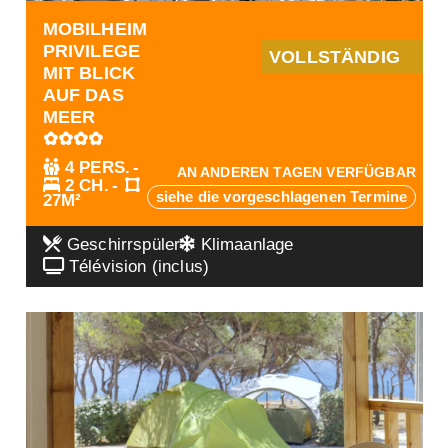
MOBILHEIM
PRIVILEGE
VOLLSTÄNDIG
MIT BLICK
AUF DAS
MEER
✿✿✿✿
4 PERS.
AN ANDEREN TAGEN VERFÜGBAR
2 CH.
siehe die vorgeschlagenen Termine
27M²
Geschirrspüler
Klimaanlage
Télévision (inclus)