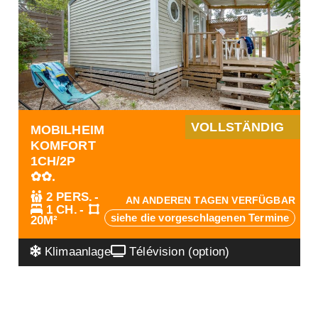
VOLLSTÄNDIG
MOBILHEIM
KOMFORT
1CH/2P
✿✿.
2 PERS.
AN ANDEREN TAGEN VERFÜGBAR
1 CH.
siehe die vorgeschlagenen Termine
20M²
Klimaanlage
Télévision (option)