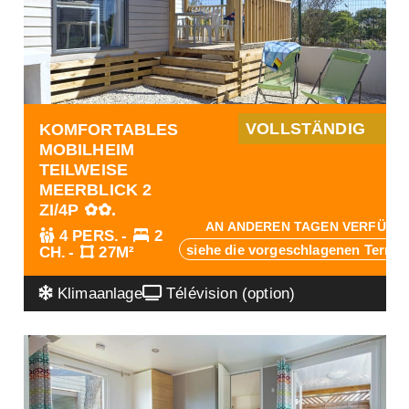
VOLLSTÄNDIG
KOMFORTABLES
MOBILHEIM
TEILWEISE
MEERBLICK 2
ZI/4P ✿✿.
AN ANDEREN TAGEN VERFÜGB
4 PERS.
2
siehe die vorgeschlagenen Termi
CH.
27M²
Klimaanlage
Télévision (option)