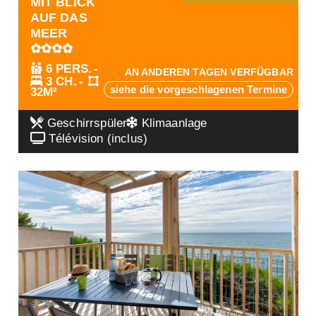
MIT BLICK
AUF DAS
MEER
✿✿✿✿
6 PERS.
AN ANDEREN TAGEN VERFÜGBAR
3 CH.
siehe die vorgeschlagenen Termine
32M²
Geschirrspüler
Klimaanlage
Télévision (inclus)