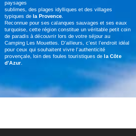
paysages
sublimes, des plages idylliques et des villages
typiques de
la Provence
.
Reconnue pour ses calanques sauvages et ses eaux
turquoise, cette région constitue un véritable petit coin
de paradis à découvrir lors de votre séjour au
Camping Les Mouettes. D’ailleurs, c’est l’endroit idéal
pour ceux qui souhaitent vivre l’authenticité
provençale, loin des foules touristiques de
la Côte
d’Azur
.