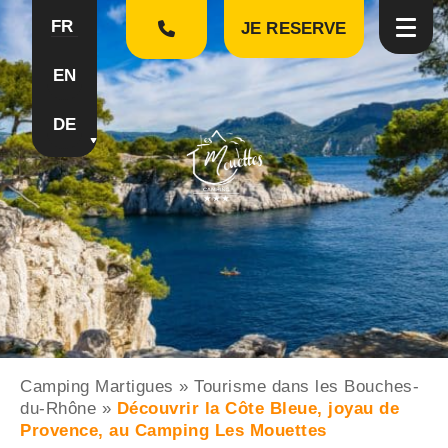
FR
JE RESERVE
EN
DE
Camping Martigues
»
Tourisme dans les Bouches-
du-Rhône
»
Découvrir la Côte Bleue, joyau de
Provence, au Camping Les Mouettes