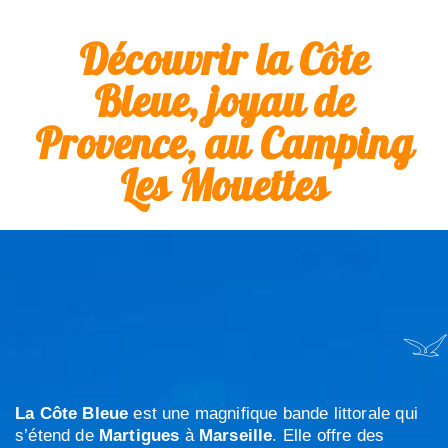
Découvrir la Côte
Bleue, joyau de
Provence, au Camping
Les Mouettes
La Côte Bleue
est une magnifique bande littorale qui
s’étend de
Martigues
à
Marseille
. Elle offre des