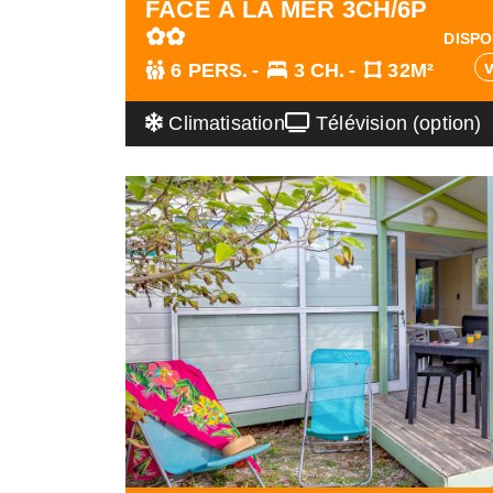
FACE À LA MER 3CH/6P
✿✿
DISPO
6 PERS.
3 CH.
32M²
Climatisation
Télévision (option)