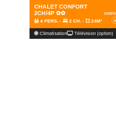
CHALET CONFORT
2CH/4P ✿✿
DISPO
4 PERS.
2 CH.
24M²
Climatisation
Télévision (option)