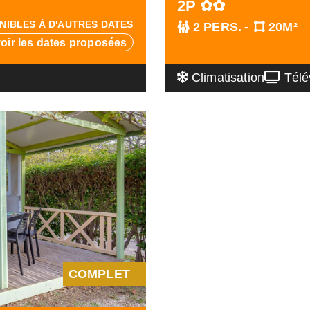
2P ✿✿
NIBLES À D'AUTRES DATES
2 PERS.
20M²
voir les dates proposées
Climatisation
Télév
COMPLET