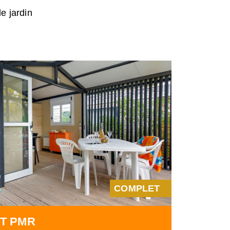
e jardin
COMPLET
T PMR