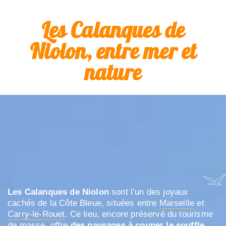
Les Calanques de
Niolon, entre mer et
nature
Les Calanques de Niolon
sont l’un des joyaux
cachés de la Côte Bleue, situées entre
Marseille
et
Carry-le-Rouet
. Ce lieu, encore préservé du tourisme
de masse, offre
des paysages à couper le souffle
,